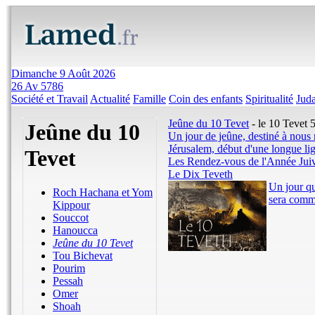
Dimanche 9 Août 2026
26 Av 5786
Société et Travail
Actualité
Famille
Coin des enfants
Spiritualité
Jud
Jeûne du 10 Tevet
- le 10 Tevet
Jeûne du 10
Un jour de jeûne, destiné à nous 
Jérusalem, début d'une longue lig
Tevet
Les Rendez-vous de l'Année Jui
Le Dix Teveth
Un jour qu
Roch Hachana et Yom
sera comm
Kippour
Souccot
Hanoucca
Jeûne du 10 Tevet
Tou Bichevat
Pourim
Pessah
Omer
Shoah