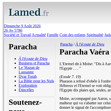
Dimanche 9 Août 2026
26 Av 5786
Société et Travail
Actualité
Famille
Coin des enfants
Spiritualité
Jud
Paracha
Paracha
/
À l'écoute de Dieu
Paracha Vaéra
À l'écoute de Dieu
Business et Paracha
L'Eternel dit à Moïse: "Dis à Aar
Le 'Hazan de
l'Egypte . . . "
Lausanne
Dvar Torah
(Exode 7. 19)
La Bible pour les Nuls
Pharaon a refusé d'obéir à l'ordre
Exploration
Hébreux et l'Eternel se voit oblig
Étincelles
l'Egypte dix plaies qui, seules, a
Moïse, accompagné par Aaron, s
Soutenez-
malheur qui va s'abattre sur celui
donner le signal de l'accompliss