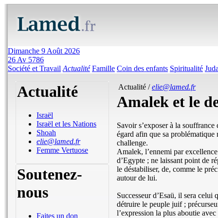
Dimanche 9 Août 2026
26 Av 5786
Société et Travail
Actualité
Famille
Coin des enfants
Spiritualité
Jud
Actualité
Actualité /
elie@lamed.fr
Amalek et le d
Israël
Israël et les Nations
Savoir s’exposer à la souffrance 
Shoah
égard afin que sa problématique n
elie@lamed.fr
challenge.
Femme Vertuose
Amalek, l’ennemi par excellence d
d’Egypte ; ne laissant point de ré
le déstabiliser, de, comme le préc
Soutenez-
autour de lui.
nous
Successeur d’Esaü, il sera celui 
détruire le peuple juif ; précurse
l’expression la plus aboutie avec
Faites un don