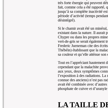
très forte énergie qui peuvent dét
fait, comme cela a été rapporté, 
jusqu’à sa complète inactivité est
période d’activité (temps pendant
désintégré).
Si le chamir avait été un minéral,
existant dans la nature. Il aurait
Chypre ou dans les propres mines
vert-de-gris se serait également 
Frederic Jueneman cite des écrit
Thébéin) établissant que la malach
sa couleur et qu’elle atténue son 
Tout en l’appréciant hautement da
cependant que la malachite provoq
aux yeux, deux symptômes connus
l’exposition à des radiations. La 
connue des anciens) n’est pas rad
avait été combinée avec d’autres 
phosphate de cuivre et d’uranyle 
LA TAILLE D