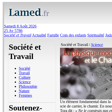
Samedi 8 Août 2026
25 Av 5786
Société et Travail
Actualité
Famille
Coin des enfants
Spiritualité
Jud
Société et
Société et Travail /
Science
Travail
Société
Travail
Culture
Science
Philosophie
Nature
Femmes
Un élément fondamental dans la 
Soutenez-
scie de carrier, le chamir. En no
Tora dit :
« Ne le construis pas en