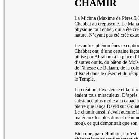
CHAMIR
La Michna (Maxime de Pères 5,6) 
Chabbat au crépuscule. Le Mahara
physique tout entier, qui a été cr
nature. N’ayant pas été créé exac
Les autres phénomènes exceptionn
Chabbat ont, d’une certaine façon
utilisé par Abraham à la place d’
d’autres outils, du bâton de Moï
de l’ânesse de Balaam, de la colo
d’Israël dans le désert et du réci
le Temple.
La création, l’existence et la fon
étaient tous miraculeux. D’après 
substance plus molle a la capacit
pierre que lança David sur Goliat
Le chamir aussi n’avait aucune lim
matériaux les plus durs et néanm
mou), ce qui démontrait que son o
Bien que, par définition, il n’es