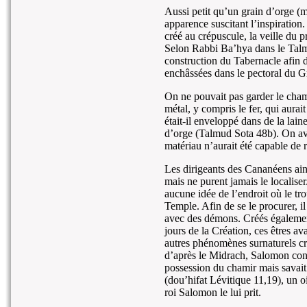
Aussi petit qu’un grain d’orge (
apparence suscitant l’inspiration.
créé au crépuscule, la veille du 
Selon Rabbi Ba’hya dans le Tal
construction du Tabernacle afin d
enchâssées dans le pectoral du G
On ne pouvait pas garder le cham
métal, y compris le fer, qui aurai
était-il enveloppé dans de la lai
d’orge (Talmud Sota 48b). On ava
matériau n’aurait été capable de r
Les dirigeants des Cananéens ains
mais ne purent jamais le localis
aucune idée de l’endroit où le tro
Temple. Afin de se le procurer, 
avec des démons. Créés également
jours de la Création, ces êtres ava
autres phénomènes surnaturels cr
d’après le Midrach, Salomon consu
possession du chamir mais savait
(dou’hifat Lévitique 11,19), un o
roi Salomon le lui prit.