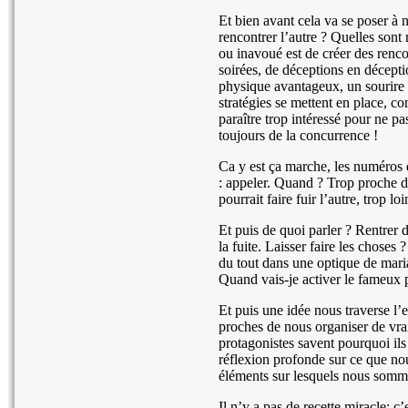
Et bien avant cela va se poser à 
rencontrer l’autre ? Quelles sont
ou inavoué est de créer des renco
soirées, de déceptions en décept
physique avantageux, un sourire r
stratégies se mettent en place, 
paraître trop intéressé pour ne pa
toujours de la concurrence !
Ca y est ça marche, les numéros d
: appeler. Quand ? Trop proche de
pourrait faire fuir l’autre, trop lo
Et puis de quoi parler ? Rentrer d
la fuite. Laisser faire les choses 
du tout dans une optique de maria
Quand vais-je activer le fameux prin
Et puis une idée nous traverse l’
proches de nous organiser de vrai
protagonistes savent pourquoi ils
réflexion profonde sur ce que no
éléments sur lesquels nous somme
Il n’y a pas de recette miracle: c