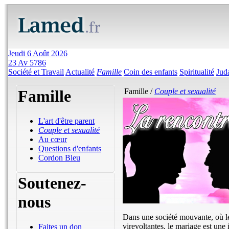
Jeudi 6 Août 2026
23 Av 5786
Société et Travail
Actualité
Famille
Coin des enfants
Spiritualité
Jud
Famille
Famille /
Couple et sexualité
L'art d'être parent
Couple et sexualité
Au cœur
Questions d'enfants
Cordon Bleu
Soutenez-
nous
Dans une société mouvante, où les
virevoltantes, le mariage est une i
Faites un don