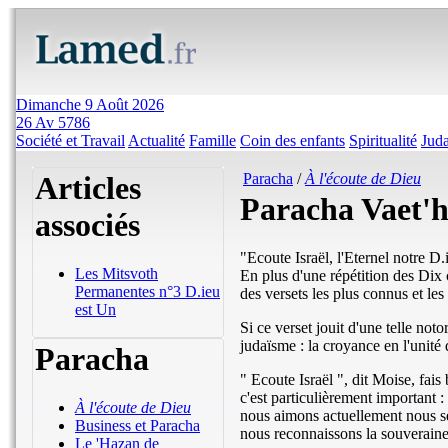
Dimanche 9 Août 2026
26 Av 5786
Société et Travail
Actualité
Famille
Coin des enfants
Spiritualité
Jud
Articles
Paracha
/
À l'écoute de Dieu
Paracha Vaet'
associés
"Ecoute Israël, l'Eternel notre D
Les Mitsvoth
En plus d'une répétition des D
Permanentes n°3 D.ieu
des versets les plus connus et le
est Un
Si ce verset jouit d'une telle noto
judaïsme : la croyance en l'unité 
Paracha
" Ecoute Israël ", dit Moise, fais
c'est particulièrement important :
À l'écoute de Dieu
nous aimons actuellement nous s
Business et Paracha
nous reconnaissons la souveraineté
Le 'Hazan de