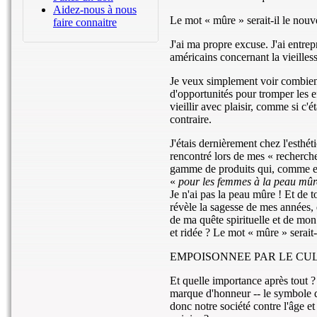
Aidez-nous à nous
Le mot « mûre » serait-il le no
faire connaitre
J'ai ma propre excuse. J'ai entrep
américains concernant la vieilless
Je veux simplement voir combien 
d'opportunités pour tromper les ef
vieillir avec plaisir, comme si c'é
contraire.
J'étais dernièrement chez l'esthé
rencontré lors de mes « recherch
gamme de produits qui, comme ell
«
pour les femmes à la peau mû
Je n'ai pas la peau mûre ! Et de 
révèle la sagesse de mes années, 
de ma quête spirituelle et de mon
et ridée ? Le mot « mûre » serai
EMPOISONNEE PAR LE CUL
Et quelle importance après tout ?
marque d'honneur -- le symbole d
donc notre société contre l'âge e