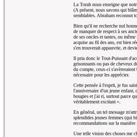
La Torah nous enseigne que notr
(A présent, nous savons qui blâme
semblables. Abraham reconnut tou
Bien qu'il ne recherche nul honne
de manquer de respect à ses ancien
de ses oncles et tantes, ou même 
acquise au fil des ans, est bien ré
s'en trouverait appauvrie, et devi
Il pria donc le Tout-Puissant d'a
grisonnants ou pas de cheveux du t
du compte, ceux-ci s'avèreraient 
nécessaire pour les apprécier.
Cette pensée à l'esprit, je fus sa
l'anniversaire d'un jeune enfant, d
bougies et j'ai ri, surtout parce q
véritablement excitant ».
En général, un tel message m'attr
splendides jeunes femmes (qui bi
recommandations sur la manière d
Une telle vision des choses me c