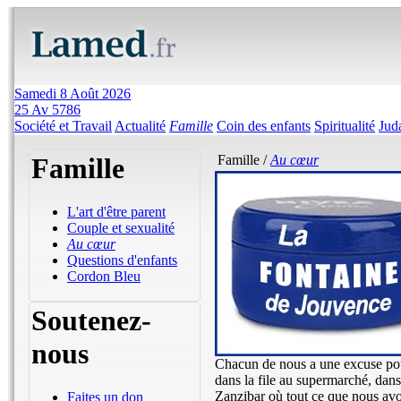
Samedi 8 Août 2026
25 Av 5786
Société et Travail
Actualité
Famille
Coin des enfants
Spiritualité
Jud
Famille
Famille /
Au cœur
L'art d'être parent
Couple et sexualité
Au cœur
Questions d'enfants
Cordon Bleu
Soutenez-
nous
Chacun de nous a une excuse pou
dans la file au supermarché, dans 
Zanzibar où tout ce que nous avons
Faites un don